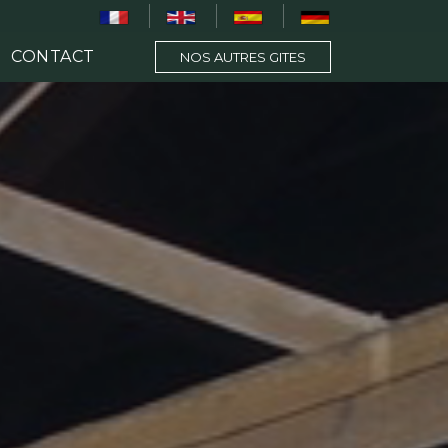
CONTACT
NOS AUTRES GITES